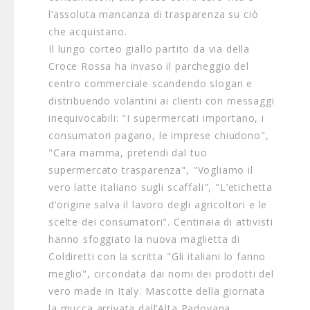
l’assoluta mancanza di trasparenza su ciò
che acquistano.
Il lungo corteo giallo partito da via della
Croce Rossa ha invaso il parcheggio del
centro commerciale scandendo slogan e
distribuendo volantini ai clienti con messaggi
inequivocabili: "I supermercati importano, i
consumatori pagano, le imprese chiudono",
"Cara mamma, pretendi dal tuo
supermercato trasparenza", "Vogliamo il
vero latte italiano sugli scaffali", "L’etichetta
d’origine salva il lavoro degli agricoltori e le
scelte dei consumatori". Centinaia di attivisti
hanno sfoggiato la nuova maglietta di
Coldiretti con la scritta "Gli italiani lo fanno
meglio", circondata dai nomi dei prodotti del
vero made in Italy. Mascotte della giornata
la mucca arrivata dall’Alta Padovana,