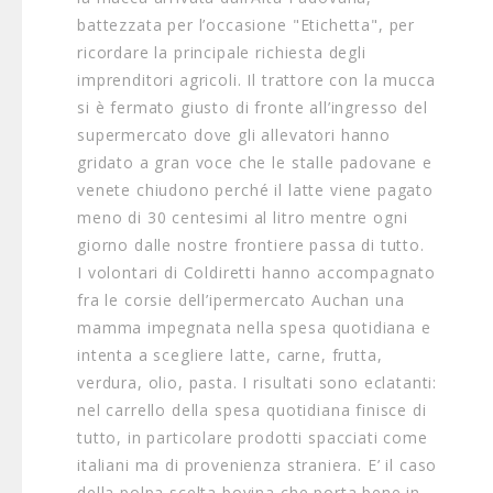
battezzata per l’occasione "Etichetta", per
ricordare la principale richiesta degli
imprenditori agricoli. Il trattore con la mucca
si è fermato giusto di fronte all’ingresso del
supermercato dove gli allevatori hanno
gridato a gran voce che le stalle padovane e
venete chiudono perché il latte viene pagato
meno di 30 centesimi al litro mentre ogni
giorno dalle nostre frontiere passa di tutto.
I volontari di Coldiretti hanno accompagnato
fra le corsie dell’ipermercato Auchan una
mamma impegnata nella spesa quotidiana e
intenta a scegliere latte, carne, frutta,
verdura, olio, pasta. I risultati sono eclatanti:
nel carrello della spesa quotidiana finisce di
tutto, in particolare prodotti spacciati come
italiani ma di provenienza straniera. E’ il caso
della polpa scelta bovina che porta bene in