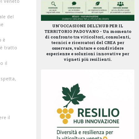
el Veneto
ale del
he
UN'OCCASIONE DELL'HUB PER IL
TERRITORIO PADOVANO -
Un momento
di confronto tra viticoltori, consulenti,
o è
tecnici e ricercatori del CREA per
è tratto
osservare, valutare e condividere
esperienze e soluzioni innovative per
vigneti più resilienti.
o il
 spetta,
re il
d