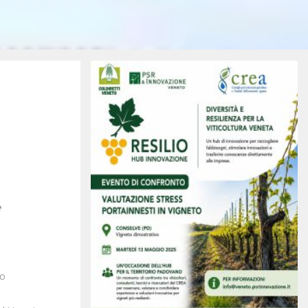
e
to
.