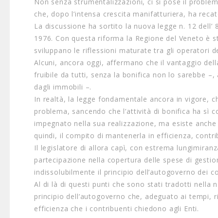
Non senza strumentalizzazioni, ci si pose il proble
che, dopo l’intensa crescita manifatturiera, ha recat
La discussione ha sortito la nuova legge n. 12 dell
1976. Con questa riforma la Regione del Veneto è sta
sviluppano le riflessioni maturate tra gli operatori d
Alcuni, ancora oggi, affermano che il vantaggio dell
fruibile da tutti, senza la bonifica non lo sarebbe –,
dagli immobili –.
In realtà, la legge fondamentale ancora in vigore, ch
problema, sancendo che l’attività di bonifica ha sì com
impegnato nella sua realizzazione, ma esiste anche un
quindi, il compito di mantenerla in efficienza, contr
Il legislatore di allora capì, con estrema lungimiran
partecipazione nella copertura delle spese di gesti
indissolubilmente il principio dell’autogoverno dei co
Al di là di questi punti che sono stati tradotti nella
principio dell’autogoverno che, adeguato ai tempi, r
efficienza che i contribuenti chiedono agli Enti.