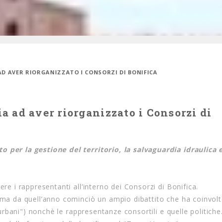
A AD AVER RIORGANIZZATO I CONSORZI DI BONIFICA
ia ad aver riorganizzato i Consorzi di
o per la gestione del territorio, la salvaguardia idraulica 
ere i rappresentanti all’interno dei Consorzi di Bonifica.
% ma da quell’anno cominciò un ampio dibattito che ha coinvol
 "urbani") nonchè le rappresentanze consortili e quelle politiche