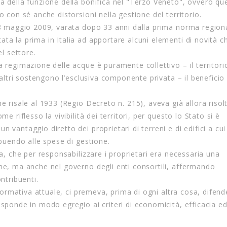
ma della funzione della bonifica nel "Terzo Veneto", ovvero qu
o con sé anche distorsioni nella gestione del territorio.
’ 8 maggio 2009, varata dopo 33 anni dalla prima norma region
ta la prima in Italia ad apportare alcuni elementi di novità c
el settore.
a regimazione delle acque è puramente collettivo – il territori
 altri sostengono l’esclusiva componente privata – il beneficio 
e risale al 1933 (Regio Decreto n. 215), aveva già allora risolt
e riflesso la vivibilità dei territori, per questo lo Stato si è
 vantaggio diretto dei proprietari di terreni e di edifici a cui
ibuendo alle spese di gestione.
za, che per responsabilizzare i proprietari era necessaria una
one, ma anche nel governo degli enti consortili, affermando
ntribuenti.
 normativa attuale, ci premeva, prima di ogni altra cosa, difende
isponde in modo egregio ai criteri di economicità, efficacia e