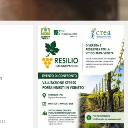
)
ese