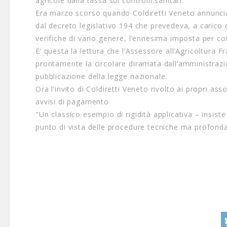
agricole dalla tassa sui controlli sanitari.
Era marzo scorso quando Coldiretti Veneto annunci
dal decreto legislativo 194 che prevedeva, a carico d
verifiche di vario genere, l’ennesima imposta per com
E’ questa la lettura che l’Assessore all’Agricoltura
prontamente la circolare diramata dall’amministrazi
pubblicazione della legge nazionale.
Ora l’invito di Coldiretti Veneto rivolto ai propri as
avvisi di pagamento
"Un classico esempio di rigidità applicativa – insiste
punto di vista delle procedure tecniche ma profonda