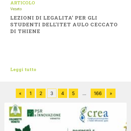
ARTICOLO
Veneto
LEZIONI DI LEGALITA’ PER GLI
STUDENTI DELL’ITET AULO CECCATO
DI THIENE
Leggi tutto
«
1
2
3
4
5
…
166
»